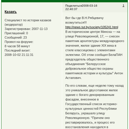
1
Поделиться
2008-03-16
22:40:37
Казакъ
Вот бы где В.Н.Рябцевичу
Специалист по истории казаков
возмутиться!!!
(модератор)
http://news.tut.by/society/105241.html
Зарегистрирован
: 2007-11-13
В историческом центре Минска — на
Приглашений:
0
улице Революционной, 17, — снесен
Сообщений:
23
памятник архитектуры международного
Провел на форуме:
значения, жилое здание XIX века в
8 часов 58 минут
стиле классицизма с элементами
Последний визит:
эклектики. Об этом сообщил БелаПАН
2008-10-02 21:11:31
председатель общественного
объединения "Белорусское
добровольное общество охраны
памятников истории и культуры" Антон
Астапович.
По его словам, еще неделю тому назад
это уникальное двухэтажное жилое
здание с богато декорированным
фасадом, внесенное в
Государственный список историко-
культурных ценностей Республики
Беларусь, украшало улицу
Революционную. "Причем оно
реставрировалось, и процесс его
восстановления находился в