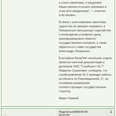
о сносе памятника, и предложил
общественности искать виновных в
этом акте вандализма", — отметил
А.Астапович.
В связи с уничтожением памятника
зодчества он намерен направить в
Генеральную прокуратуру ходатайство
о возбуждении уголовного дела,
проинформировать Комитет
государственного контроля, а также
обратиться к главе государства
Александру Лукашенко.
В интервью БелаПАН начальник отдела
проектно-сметной документации и
договоров ОАО "Стройтрест № 7"
Людмила Скуратович сообщила, что
стройуправление № 2 проводит работы
на объекте по Революционной, 17, на
основании разрешения
соответствующих государственных
структур.
Марат Горевой
2
Поделиться
2008-05-08
20:20:04