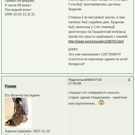
Провел на форуме:
Гэта быў трохпавярховы цагляны
8 часов 58 минут
будынак.
Последний визит:
2008-10-02 21:11:31
Спярша ў iм месцiлася школа, а пры
паляках быў сядзiбны дом. Будынак
быў занесены у Спiс помнiкаў
архiтэктуры па Гродзенскай вобласцi.
Цяпер яго проста зраўнавалi з зямлёй.
http://news.tut.by/society/109743.html
БЛЯ!!!
Это уже напоминает СИСТЕМУ!!!!
Сносятся историчекие здания по всей
беларуси!!
4
Поделиться
2008-07-02
17:54:09
Рюрик
слышал что собираются сносить
Его Величество Админ
старое здание Националки - памятник
конструкитвизма...
Зарегистрирован
: 2007-11-10