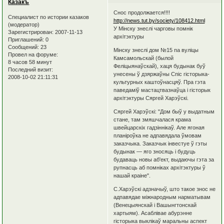
Казакъ
Снос продолжается!!!!
Специалист по истории казаков
http://news.tut.by/society/108412.html
(модератор)
У Мінску знеслі чарговы помнік
Зарегистрирован
: 2007-11-13
архітэктуры
Приглашений:
0
Сообщений:
23
Мінску знеслі дом №15 па вуліцы
Провел на форуме:
Камсамольскай (былой
8 часов 58 минут
Феліцыянаўскай), хаця будынак буў
Последний визит:
унесены ў дзяржаўны Спіс гісторыка-
2008-10-02 21:11:31
культурных каштоўнасцяў. Пра гэта
паведаміў мастацтвазнаўца і гісторык
архітэктуры Сяргей Харэўскі.
Сяргей Харэўскі: "Дом быў у выдатным
стане, там змяшчалася крама
швейцарскіх гадзіннікаў. Але ягоная
планіроўка не адпавядала ўмовам
заказчыка. Заказчык інвестуе ў гэты
будынак — яго зносяць і будуць
будаваць новы аб'ект, выдаючы гэта за
рупнасць аб помніках архітэктуры ў
нашай краіне".
С.Харэўскі адзначыў, што такое знос не
адпавядае міжнародным нарматывам
(Венецыянскай і Вашынгтонскай
хартыям). Асаблівае абурэнне
гісторыка выклікаў маральны аспект