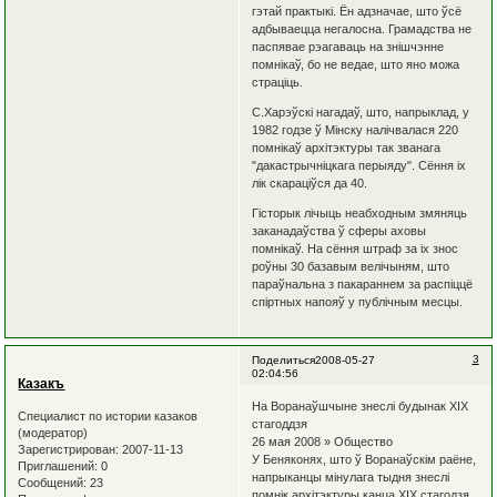
гэтай практыкі. Ён адзначае, што ўсё
адбываецца негалосна. Грамадства не
паспявае рэагаваць на знішчэнне
помнікаў, бо не ведае, што яно можа
страціць.
С.Харэўскі нагадаў, што, напрыклад, у
1982 годзе ў Мінску налічвалася 220
помнікаў архітэктуры так званага
"дакастрычніцкага перыяду". Сёння іх
лік скараціўся да 40.
Гісторык лічыць неабходным змяняць
заканадаўства ў сферы аховы
помнікаў. На сёння штраф за іх знос
роўны 30 базавым велічыням, што
параўнальна з пакараннем за распіццё
спіртных напояў у публічным месцы.
3
Поделиться
2008-05-27
02:04:56
Казакъ
На Воранаўшчыне знеслі будынак ХІХ
Специалист по истории казаков
стагоддзя
(модератор)
26 мая 2008 » Общество
Зарегистрирован
: 2007-11-13
У Беняконях, што ў Воранаўскiм раёне,
Приглашений:
0
напрыканцы мiнулага тыдня знеслi
Сообщений:
23
помнiк архiтэктуры канца ХIХ стагодзя.