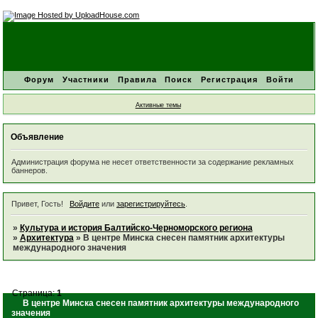
Форум
Участники
Правила
Поиск
Регистрация
Войти
Активные темы
Объявление
Администрация форума не несет ответственности за содержание рекламных
баннеров.
Привет, Гость!
Войдите
или
зарегистрируйтесь
.
»
Культура и история Балтийско-Черноморского региона
»
Архитектура
»
В центре Минска снесен памятник архитектуры
международного значения
Страница:
1
В центре Минска снесен памятник архитектуры международного
значения