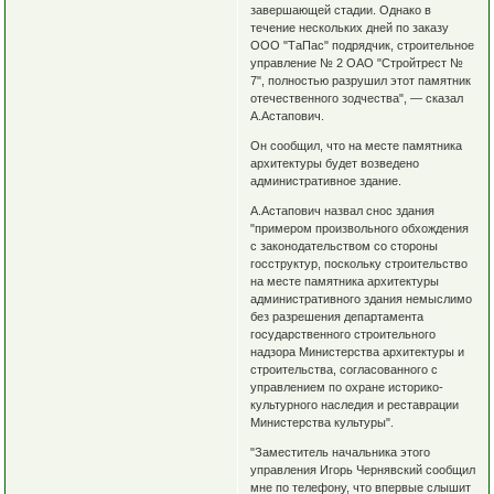
завершающей стадии. Однако в
течение нескольких дней по заказу
ООО "ТаПас" подрядчик, строительное
управление № 2 ОАО "Стройтрест №
7", полностью разрушил этот памятник
отечественного зодчества", — сказал
А.Астапович.
Он сообщил, что на месте памятника
архитектуры будет возведено
административное здание.
А.Астапович назвал снос здания
"примером произвольного обхождения
с законодательством со стороны
госструктур, поскольку строительство
на месте памятника архитектуры
административного здания немыслимо
без разрешения департамента
государственного строительного
надзора Министерства архитектуры и
строительства, согласованного с
управлением по охране историко-
культурного наследия и реставрации
Министерства культуры".
"Заместитель начальника этого
управления Игорь Чернявский сообщил
мне по телефону, что впервые слышит